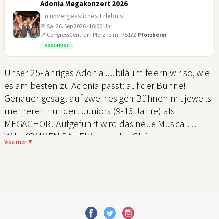
Adonia Megakonzert 2026
Ein unvergessliches Erlebnis!
📅 Sa, 26. Sep 2026 · 16:00 Uhr
📍 CongressCentrum Pforzheim · 75172
Pforzheim
26
Kostenlos
SEP
Unser 25-jähriges Adonia Jubiläum feiern wir so, wie
es am besten zu Adonia passt: auf der Bühne!
Genauer gesagt auf zwei riesigen Bühnen mit jeweils
mehreren hundert Juniors (9-13 Jahre) als
MEGACHOR! Aufgeführt wird das neue Musical
WILLKOMMEN DAHEIM über das Gleichnis des
Visa mer ▼
verlorenen Sohnes, mit dem die Juniors diesen
Sommer auf Tour gehen. Als jeweiliges
Abschlusshighlight treffen sich die Chöre im Norden
und Süden für das große Jubiläums-Megakonzert.
Diese Energie und Freude wird euch umhauen!