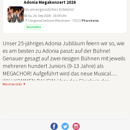
Adonia Megakonzert 2026
Ein unvergessliches Erlebnis!
📅 Sa, 26. Sep 2026 · 16:00 Uhr
📍 CongressCentrum Pforzheim · 75172
Pforzheim
26
Kostenlos
SEP
Unser 25-jähriges Adonia Jubiläum feiern wir so, wie
es am besten zu Adonia passt: auf der Bühne!
Genauer gesagt auf zwei riesigen Bühnen mit jeweils
mehreren hundert Juniors (9-13 Jahre) als
MEGACHOR! Aufgeführt wird das neue Musical
WILLKOMMEN DAHEIM über das Gleichnis des
Mostrar más ▼
verlorenen Sohnes, mit dem die Juniors diesen
Sommer auf Tour gehen. Als jeweiliges
Abschlusshighlight treffen sich die Chöre im Norden
und Süden für das große Jubiläums-Megakonzert.
Diese Energie und Freude wird euch umhauen!