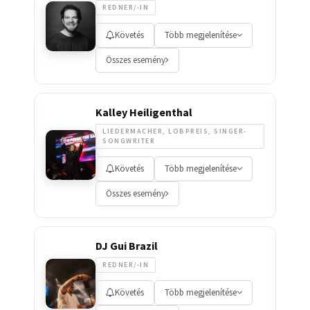
REDNER/-IN
Követés
Több megjelenítése
Összes esemény
Kalley Heiligenthal
LIEDERMACHER, LOBPREIS, SINGER-
SONGWRITER
Követés
Több megjelenítése
Összes esemény
DJ Gui Brazil
REDNER/-IN
Követés
Több megjelenítése