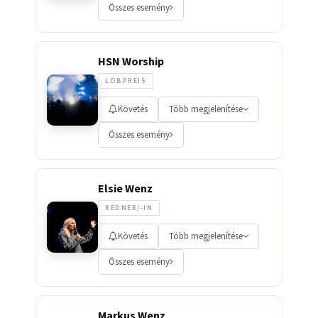
Összes esemény
HSN Worship
LOBPREIS
Követés
Több megjelenítése
Összes esemény
Elsie Wenz
REDNER/-IN
Követés
Több megjelenítése
Összes esemény
Markus Wenz