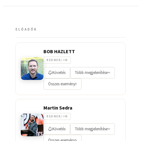
ELŐADÓK
BOB HAZLETT
REDNER/-IN
Követés
Több megjelenítése
Összes esemény
Martin Sedra
REDNER/-IN
Követés
Több megjelenítése
Összes esemény