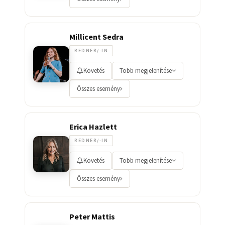
Millicent Sedra
REDNER/-IN
Követés
Több megjelenítése
Összes esemény
Erica Hazlett
REDNER/-IN
Követés
Több megjelenítése
Összes esemény
Peter Mattis