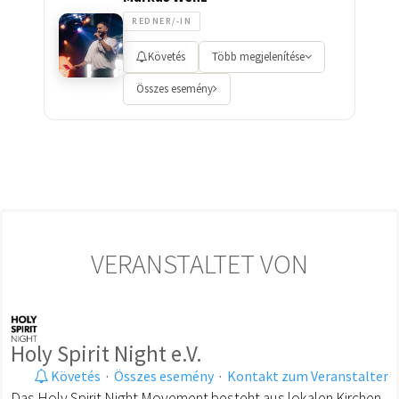
REDNER/-IN
Követés
Több megjelenítése
Összes esemény
VERANSTALTET VON
Holy Spirit Night e.V.
Követés
·
Összes esemény
·
Kontakt zum Veranstalter
Das Holy Spirit Night Movement besteht aus lokalen Kirchen