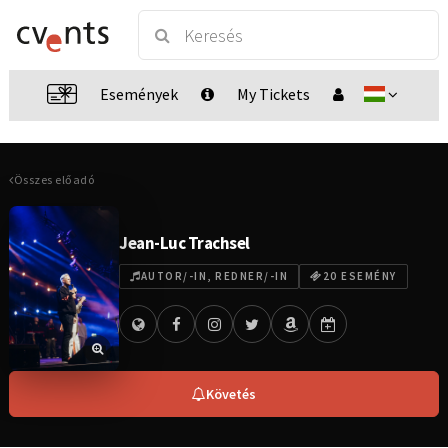
Események
My Tickets
Összes előadó
Jean-Luc Trachsel
AUTOR/-IN, REDNER/-IN
20 ESEMÉNY
Követés