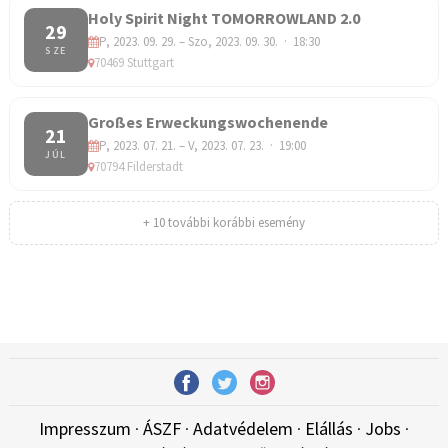
Holy Spirit Night TOMORROWLAND 2.0
29
P, 2023. 09. 29. – Szo, 2023. 09. 30. · 18:30
SZE
70469 Stuttgart
Großes Erweckungswochenende
21
P, 2023. 07. 21. – V, 2023. 07. 23. · 19:00
JÚL
70794 Filderstadt
+ 10 további korábbi esemény
Impresszum
·
ÁSZF
·
Adatvédelem
·
Elállás
·
Jobs
·