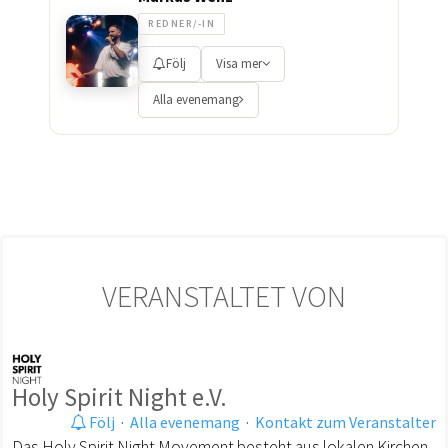
REDNER/-IN
Följ
Visa mer
Alla evenemang
VERANSTALTET VON
Holy Spirit Night e.V.
Följ
·
Alla evenemang
·
Kontakt zum Veranstalter
Das Holy Spirit Night Movement besteht aus lokalen Kirchen