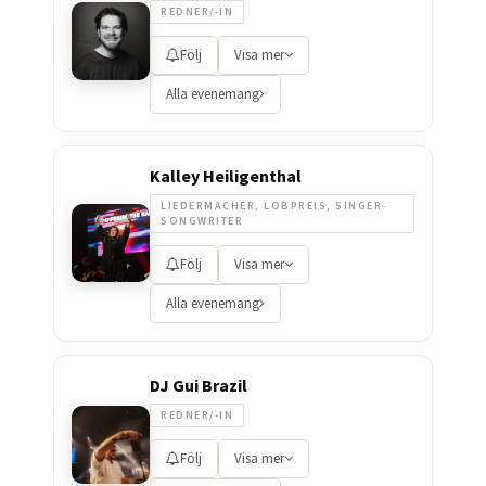
REDNER/-IN
Följ
Visa mer
Alla evenemang
Kalley Heiligenthal
LIEDERMACHER, LOBPREIS, SINGER-
SONGWRITER
Följ
Visa mer
Alla evenemang
DJ Gui Brazil
REDNER/-IN
Följ
Visa mer