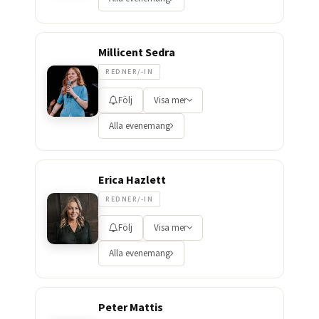
Millicent Sedra
REDNER/-IN
Följ
Visa mer
Alla evenemang
Erica Hazlett
REDNER/-IN
Följ
Visa mer
Alla evenemang
Peter Mattis