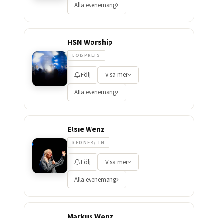
Alla evenemang
HSN Worship
LOBPREIS
Följ
Visa mer
Alla evenemang
Elsie Wenz
REDNER/-IN
Följ
Visa mer
Alla evenemang
Markus Wenz