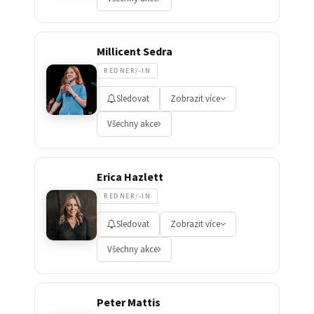
Millicent Sedra
REDNER/-IN
Sledovat
Zobrazit více
Všechny akce
Erica Hazlett
REDNER/-IN
Sledovat
Zobrazit více
Všechny akce
Peter Mattis