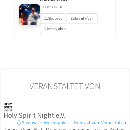
REDNER/-IN
Sledovat
Zobrazit více
Všechny akce
VERANSTALTET VON
Holy Spirit Night e.V.
Sledovat
·
Všechny akce
·
Kontakt zum Veranstalter
Das Holy Spirit Night Movement besteht aus lokalen Kirchen