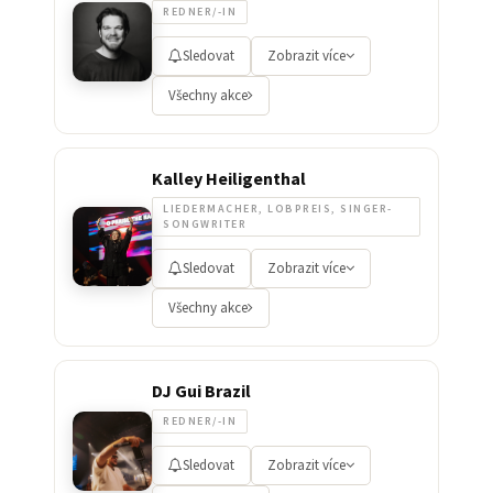
REDNER/-IN
Sledovat
Zobrazit více
Všechny akce
Kalley Heiligenthal
LIEDERMACHER, LOBPREIS, SINGER-
SONGWRITER
Sledovat
Zobrazit více
Všechny akce
DJ Gui Brazil
REDNER/-IN
Sledovat
Zobrazit více