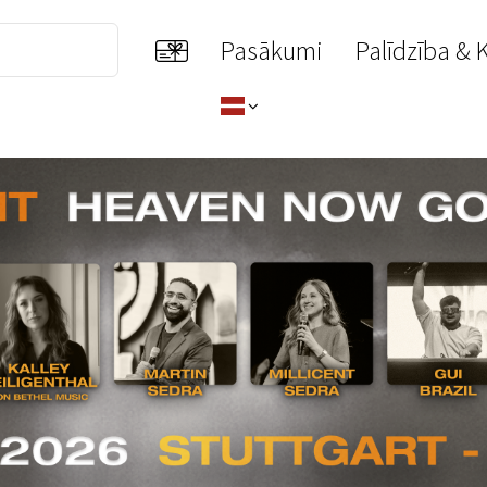
Pasākumi
Palīdzība & 