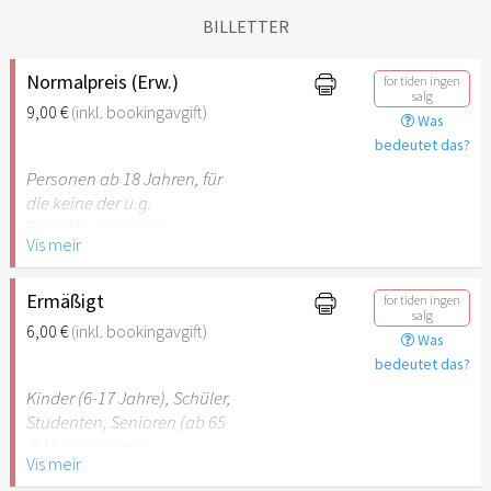
BILLETTER
Normalpreis (Erw.)
for tiden ingen
salg
9,00 €
(inkl. bookingavgift)
Was
bedeutet das?
Personen ab 18 Jahren, für
die keine der u.g.
Ermäßigungen gilt.
Vis meir
Ermäßigt
for tiden ingen
salg
6,00 €
(inkl. bookingavgift)
Was
bedeutet das?
Kinder (6-17 Jahre), Schüler,
Studenten, Senioren (ab 65
J) Menschen mit
Vis meir
Behinderung (ab 50%),