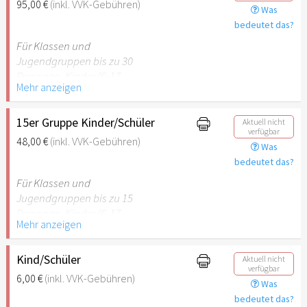
95,00 €
(inkl. VVK-Gebühren)
Was
empfehlenswert.
bedeutet das?
Für Klassen und
Jugendgruppen bis zu 30
Personen. Kinder (6-17
Mehr anzeigen
Jahre) oder Schüler mit
Schülerausweis inklusive
erwachsene Begleitperson.
15er Gruppe Kinder/Schüler
Aktuell nicht
verfügbar
48,00 €
(inkl. VVK-Gebühren)
Was
Hinweis: Für Kinder unter 6
bedeutet das?
Jahren ist der Ostergarten
Stuttgart nicht
Für Klassen und
empfehlenswert.
Jugendgruppen bis zu 15
Personen. Kinder (6-17
Mehr anzeigen
Jahre) oder Schüler mit
Schülerausweis inklusive
erwachsene Begleitperson.
Kind/Schüler
Aktuell nicht
verfügbar
6,00 €
(inkl. VVK-Gebühren)
Was
Hinweis: Für Kinder unter 6
bedeutet das?
Jahren ist der Ostergarten