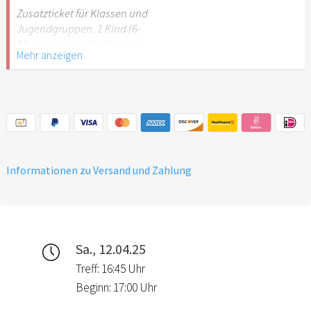
Stuttgart nicht
Zusatzticket für Klassen und
empfehlenswert.
Jugendgruppen. 1 Kind (6-
17 Jahre) oder Schüler mit
Mehr anzeigen
Schülerausweis.
Hinweis: Für Kinder unter 6
Jahren ist der Ostergarten
Stuttgart nicht
empfehlenswert.
Informationen zu Versand und Zahlung
Sa., 12.04.25
Treff: 16:45 Uhr
Beginn: 17:00 Uhr