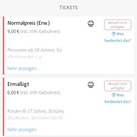
TICKETS
Normalpreis (Erw.)
Aktuell nicht
verfügbar
9,00 €
(inkl. VVK-Gebühren)
Was
bedeutet das?
Personen ab 18 Jahren, für
die keine der u.g.
Ermäßigungen gilt.
Mehr anzeigen
Ermäßigt
Aktuell nicht
verfügbar
6,00 €
(inkl. VVK-Gebühren)
Was
bedeutet das?
Kinder (6-17 Jahre), Schüler,
Studenten, Senioren (ab 65
J) Menschen mit
Mehr anzeigen
Behinderung (ab 50%),