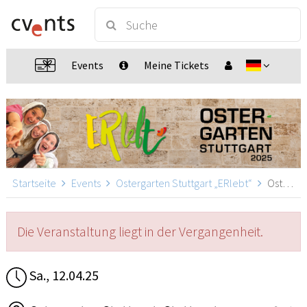
Events
Meine Tickets
Startseite
Events
Ostergarten Stuttgart „ERlebt“
Ostergarten Stuttgart „ERlebt“ - 17:00 Uhr Führung, Stuttgart
Die Veranstaltung liegt in der Vergangenheit.
Sa., 12.04.25