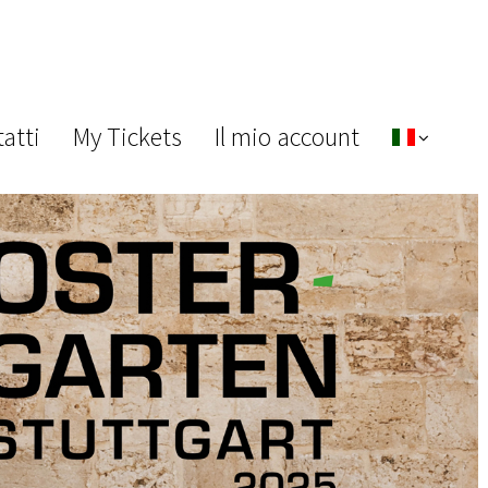
atti
My Tickets
Il mio account