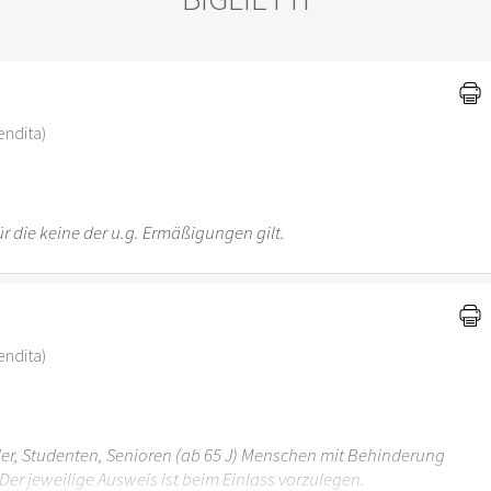
)
vendita)
r die keine der u.g. Ermäßigungen gilt.
vendita)
üler, Studenten, Senioren (ab 65 J) Menschen mit Behinderung
Der jeweilige Ausweis ist beim Einlass vorzulegen.