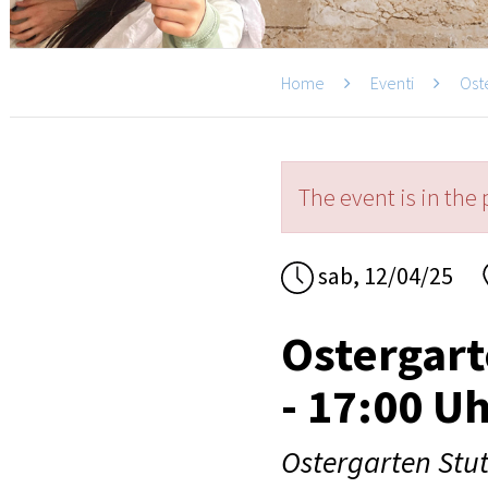
Home
Eventi
Ost
The event is in the 
sab, 12/04/25
Ostergart
- 17:00 U
Ostergarten Stut