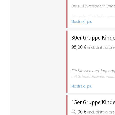
Bis zu 10 Personen: Kind
Hinweis: Für Kinder unte
Mostra di più
empfehlenswert.
30er Gruppe Kinde
95,00 €
(incl. diritti di p
Für Klassen und Jugendgr
mit Schülerausweis inklu
Mostra di più
Hinweis: Für Kinder unte
empfehlenswert.
15er Gruppe Kinde
48,00 €
(incl. diritti di p