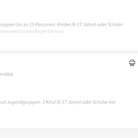
uppen bis zu 15 Personen. Kinder (6-17 Jahre) oder Schüler
sive erwachsene Begleitperson.
r 6 Jahren ist der Ostergarten Stuttgart nicht
vendita)
 und Jugendgruppen. 1 Kind (6-17 Jahre) oder Schüler mit
r 6 Jahren ist der Ostergarten Stuttgart nicht