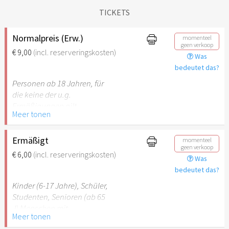
TICKETS
Normalpreis (Erw.)
momenteel
geen verkoop
€ 9,00
(incl. reserveringskosten)
Was
bedeutet das?
Personen ab 18 Jahren, für
die keine der u.g.
Ermäßigungen gilt.
Meer tonen
Ermäßigt
momenteel
geen verkoop
€ 6,00
(incl. reserveringskosten)
Was
bedeutet das?
Kinder (6-17 Jahre), Schüler,
Studenten, Senioren (ab 65
J) Menschen mit
Meer tonen
Behinderung (ab 50%),