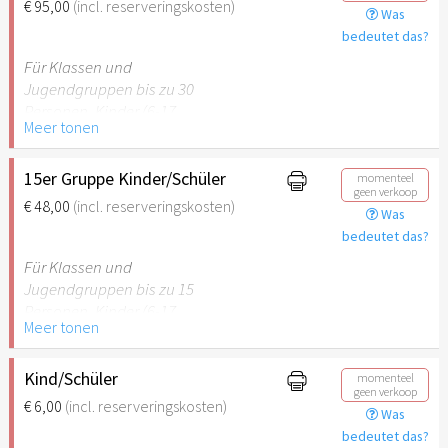
€ 95,00
(incl. reserveringskosten)
Was
empfehlenswert.
bedeutet das?
Für Klassen und
Jugendgruppen bis zu 30
Personen. Kinder (6-17
Meer tonen
Jahre) oder Schüler mit
Schülerausweis inklusive
erwachsene Begleitperson.
15er Gruppe Kinder/Schüler
momenteel
geen verkoop
€ 48,00
(incl. reserveringskosten)
Was
Hinweis: Für Kinder unter 6
bedeutet das?
Jahren ist der Ostergarten
Stuttgart nicht
Für Klassen und
empfehlenswert.
Jugendgruppen bis zu 15
Personen. Kinder (6-17
Meer tonen
Jahre) oder Schüler mit
Schülerausweis inklusive
erwachsene Begleitperson.
Kind/Schüler
momenteel
geen verkoop
€ 6,00
(incl. reserveringskosten)
Was
Hinweis: Für Kinder unter 6
bedeutet das?
Jahren ist der Ostergarten