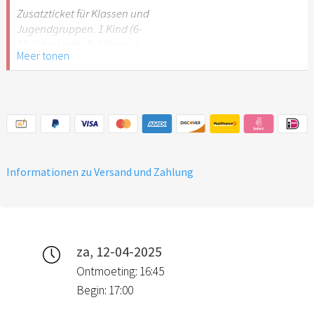
Stuttgart nicht
Zusatzticket für Klassen und
empfehlenswert.
Jugendgruppen. 1 Kind (6-
17 Jahre) oder Schüler mit
Meer tonen
Schülerausweis.
Hinweis: Für Kinder unter 6
Jahren ist der Ostergarten
Stuttgart nicht
empfehlenswert.
Informationen zu Versand und Zahlung
za, 12-04-2025
Ontmoeting: 16:45
Begin: 17:00