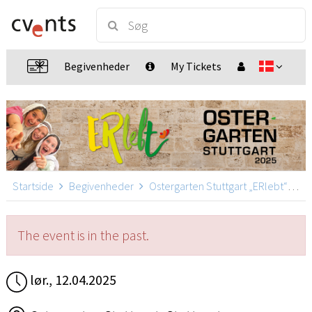
Begivenheder
My Tickets
Startside
Begivenheder
Ostergarten Stuttgart „ERlebt“
Os
The event is in the past.
lør., 12.04.2025