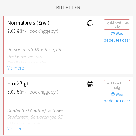
BILLETTER
Normalpreis (Erw.)
I øjeblikket intet
salg
9,00 €
(inkl. bookinggebyr)
Was
bedeutet das?
Personen ab 18 Jahren, für
die keine der u.g.
Ermäßigungen gilt.
Vis mere
Ermäßigt
I øjeblikket intet
salg
6,00 €
(inkl. bookinggebyr)
Was
bedeutet das?
Kinder (6-17 Jahre), Schüler,
Studenten, Senioren (ab 65
J) Menschen mit
Vis mere
Behinderung (ab 50%),