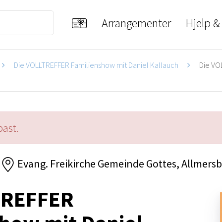
Arrangementer
Hjelp &
Die VOLLTREFFER Familienshow mit Daniel Kallauch
Die VOL
past.
Evang. Freikirche Gemeinde Gottes, Allmersb
TREFFER