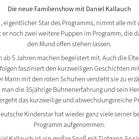
Die neue Familienshow mit Daniel Kallauch
, eigentlicher Star des Programms, nimmt alle mit
at er noch zwei weitere Puppen im Programm, die 
den Mund offen stehen lassen.
n ab 5 Jahren machen begeistert mit. Auch die Elte
e folgen fasziniert den kurzweiligen Geschichten 
er Mann mit den roten Schuhen versteht sie zu erz
 man die 35jährige Bühnenerfahrung und sein Herz 
vergeht das kurzweilige und abwechslungsreiche 
deutsche Kinderstar hat wieder ganz viele seiner b
Programm aufgenommen.
niel Kallauch ist ein großer Spaß mit Tiefgang. So s