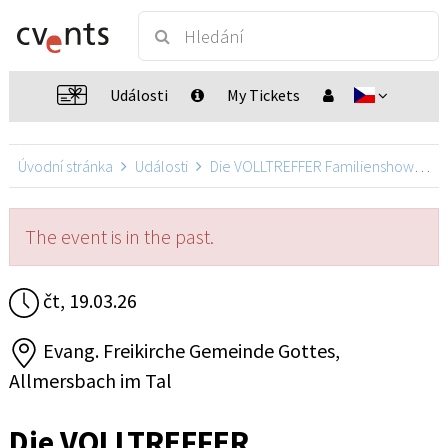
Události
My Tickets
Úvodní stránka
Události
Die VOLLTREFFER Familienshow mit Daniel Kallauch
The event is in the past.
čt, 19.03.26
Evang. Freikirche Gemeinde Gottes,
Allmersbach im Tal
Die VOLLTREFFER