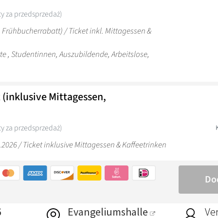
6
Evangeliumshalle
Ver