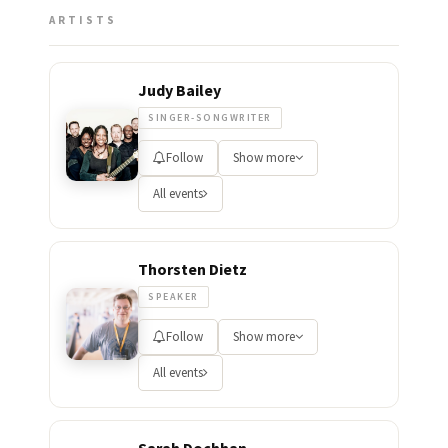
ARTISTS
Judy Bailey
SINGER-SONGWRITER
Follow
Show more
All events
Thorsten Dietz
SPEAKER
Follow
Show more
All events
Sarah Dochhan