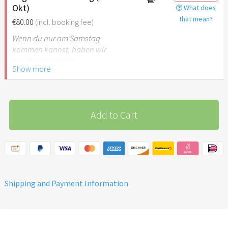
Okt)
What does
that mean?
€80.00
(incl. booking fee)
Wenn du nur am Samstag
kommen kannst, haben wir
hier das passende
Show more
Tagesticket für dich.
Add to Cart
Shipping and Payment Information