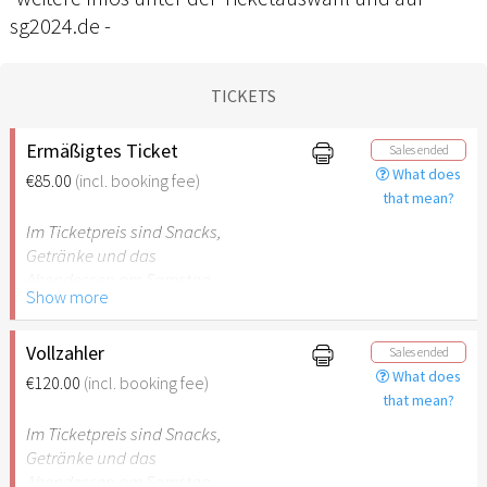
sg2024.de -
TICKETS
Ermäßigtes Ticket
Sales ended
What does
€85.00
(incl. booking fee)
that mean?
Im Ticketpreis sind Snacks,
Getränke und das
Abendessen am Samstag
Show more
inbegriffen.
Gilt für Schüler, Studenten,
Vollzahler
Sales ended
Auszubildende, Rentner,
What does
€120.00
(incl. booking fee)
Arbeitslose, FSJler, BFDler,
that mean?
Personen mit
Im Ticketpreis sind Snacks,
Behinderungen
Getränke und das
(Begleitperson inkl)
Abendessen am Samstag