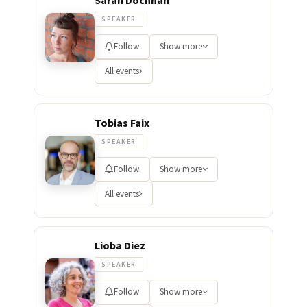
SPEAKER
Follow
Show more
All events
Tobias Faix
SPEAKER
Follow
Show more
All events
Lioba Diez
SPEAKER
Follow
Show more