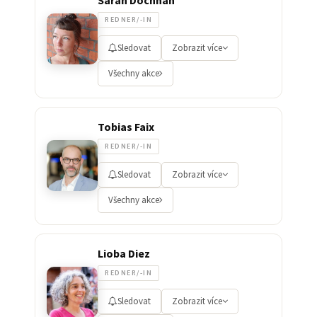
REDNER/-IN
Sledovat
Zobrazit více
Všechny akce
Tobias Faix
REDNER/-IN
Sledovat
Zobrazit více
Všechny akce
Lioba Diez
REDNER/-IN
Sledovat
Zobrazit více