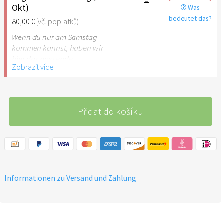
Okt)
Was
bedeutet das?
80,00 €
(vč. poplatků)
Wenn du nur am Samstag
kommen kannst, haben wir
hier das passende
Zobrazit více
Tagesticket für dich.
Přidat do košíku
Informationen zu Versand und Zahlung