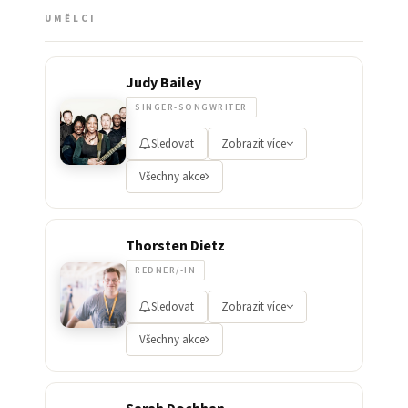
UMĚLCI
Judy Bailey
SINGER-SONGWRITER
Sledovat
Zobrazit více
Všechny akce
Thorsten Dietz
REDNER/-IN
Sledovat
Zobrazit více
Všechny akce
Sarah Dochhan