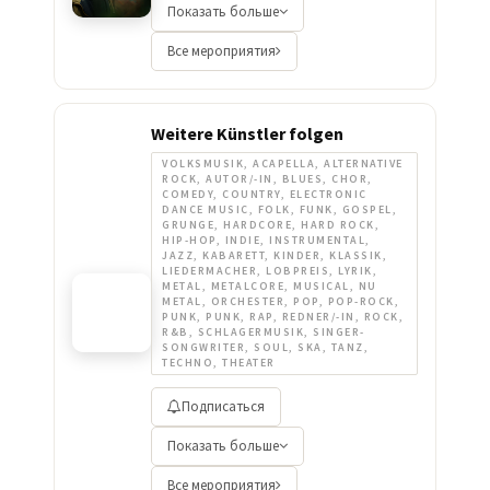
Показать больше
Все мероприятия
Weitere Künstler folgen
VOLKSMUSIK, ACAPELLA, ALTERNATIVE
ROCK, AUTOR/-IN, BLUES, CHOR,
COMEDY, COUNTRY, ELECTRONIC
DANCE MUSIC, FOLK, FUNK, GOSPEL,
GRUNGE, HARDCORE, HARD ROCK,
HIP-HOP, INDIE, INSTRUMENTAL,
JAZZ, KABARETT, KINDER, KLASSIK,
LIEDERMACHER, LOBPREIS, LYRIK,
METAL, METALCORE, MUSICAL, NU
METAL, ORCHESTER, POP, POP-ROCK,
PUNK, PUNK, RAP, REDNER/-IN, ROCK,
R&B, SCHLAGERMUSIK, SINGER-
SONGWRITER, SOUL, SKA, TANZ,
TECHNO, THEATER
Подписаться
Показать больше
Все мероприятия