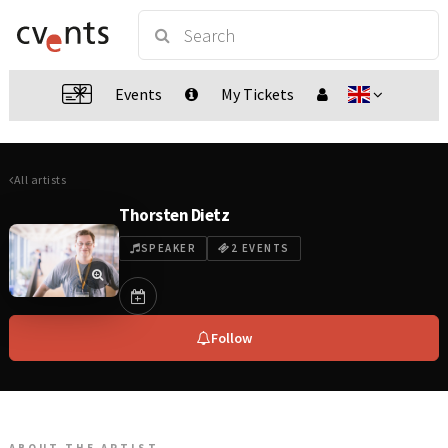
Events
My Tickets
All artists
Thorsten Dietz
SPEAKER
2 EVENTS
Follow