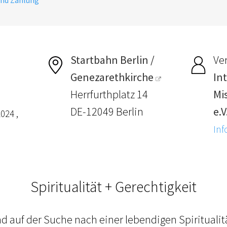
Startbahn Berlin /
Ver
Genezarethkirche
In
Herrfurthplatz 14
Mi
DE-12049 Berlin
e.V
024 ,
Inf
Spiritualität + Gerechtigkeit
d auf der Suche nach einer lebendigen Spiritualitä