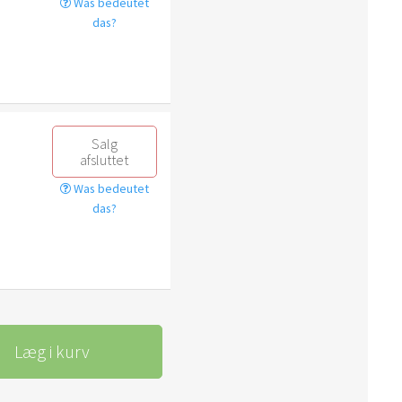
Was bedeutet
das?
Salg
afsluttet
Was bedeutet
das?
Læg i kurv