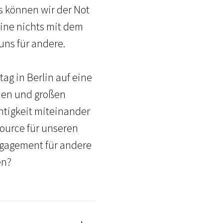
s können wir der Not
eine nichts mit dem
uns für andere.
g in Berlin auf eine
inen und großen
htigkeit miteinander
ource für unseren
ngagement für andere
en?