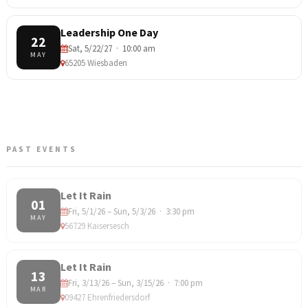
Leadership One Day
22
Sat, 5/22/27 · 10:00 am
MAY
65205 Wiesbaden
PAST EVENTS
Let It Rain
01
Fri, 5/1/26 – Sun, 5/3/26 · 3:30 pm
MAY
56729 Kaisersesch
Let It Rain
13
Fri, 3/13/26 – Sun, 3/15/26 · 7:00 pm
MAR
09427 Ehrenfriedersdorf