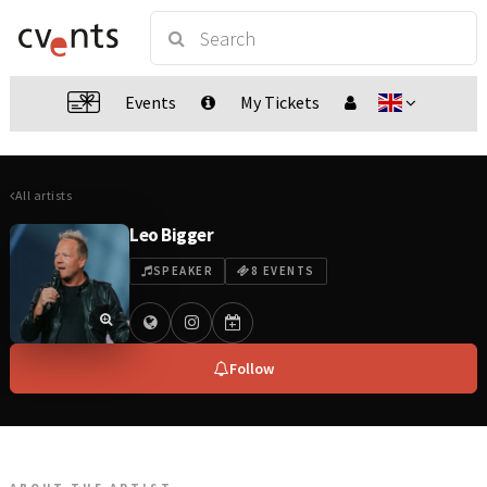
Events
My Tickets
All artists
Leo Bigger
SPEAKER
8 EVENTS
Follow