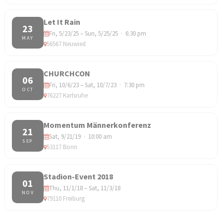
Let It Rain
23
Fri, 5/23/25 – Sun, 5/25/25 · 6:30 pm
MAY
56567 Neuwied
CHURCHCON
06
Fri, 10/6/23 – Sat, 10/7/23 · 7:30 pm
OCT
76227 Karlsruhe
Momentum Männerkonferenz
21
Sat, 9/21/19 · 10:00 am
SEP
53117 Bonn
Stadion-Event 2018
01
Thu, 11/1/18 – Sat, 11/3/18
NOV
79110 Freiburg