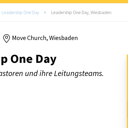
Leadership One Day
Leadership One Day, Wiesbaden
Move Church, Wiesbaden
ip One Day
Pastoren und ihre Leitungsteams.