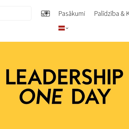
Pasākumi
Palīdzība & 