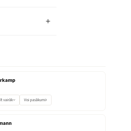
erkamp
īt vairāk
Visi pasākumi
rmann