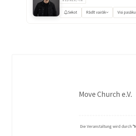
REDNER/-IN
Sekot
Rādīt vairāk
Visi pasāk
Move Church e.V.
Die Veranstaltung wird durch
"