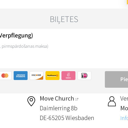
Move Church
Ver
Daimlerring 8b
Mo
DE-65205 Wiesbaden
Inf