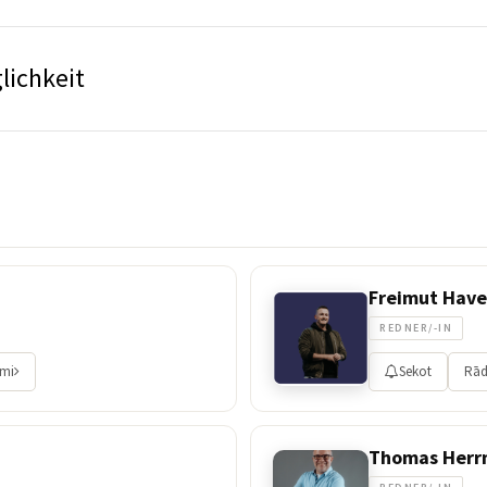
lichkeit
Freimut Hav
REDNER/-IN
umi
Sekot
Rād
Thomas Her