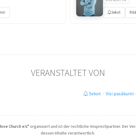
REDNER/-IN
umi
Sekot
Rād
VERANSTALTET VON
Sekot
·
Visi pasākumi
Move Church e.V."
organisiert und ist der rechtliche Ansprechpartner. Der Vera
dessen Inhalte verantwortlich.