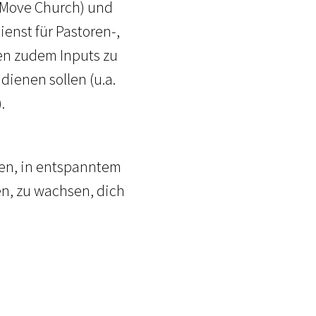
 (Move Church) und
enst für Pastoren-,
en zudem Inputs zu
ienen sollen (u.a.
).
ieten, in entspanntem
n, zu wachsen, dich