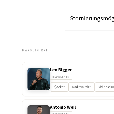
Stornierungsmög
MĀKSLINIEKI
Leo Bigger
REDNER/-IN
Sekot
Rādīt vairāk
Visi pasāk
Antonio Weil