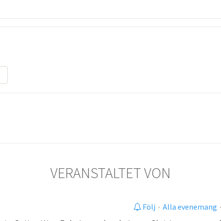
VERANSTALTET VON
Följ
·
Alla evenemang