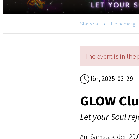
Startsida
Evenemang
The event is in the 
lör, 2025-03-29
GLOW Clu
Let your Soul rej
Am Samstag, den 29.0