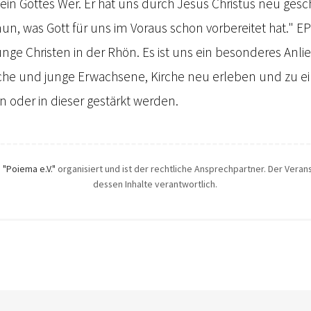
 allein Gottes Wer. Er hat uns durch Jesus Christus neu ge
nun, was Gott für uns im Voraus schon vorbereitet hat." EP
junge Christen in der Rhön. Es ist uns ein besonderes Anl
he und junge Erwachsene, Kirche neu erleben und zu e
n oder in dieser gestärkt werden.
h
"Poiema e.V."
organisiert und ist der rechtliche Ansprechpartner. Der Veranst
dessen Inhalte verantwortlich.