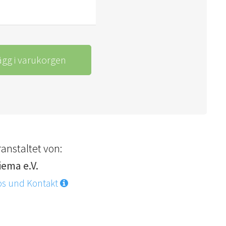
ägg i varukorgen
anstaltet von:
iema e.V.
os und Kontakt