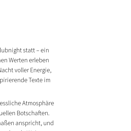
ubnight statt – ein
ichen Werten erleben
acht voller Energie,
spirierende Texte im
gessliche Atmosphäre
uellen Botschaften.
rmaßen anspricht, und