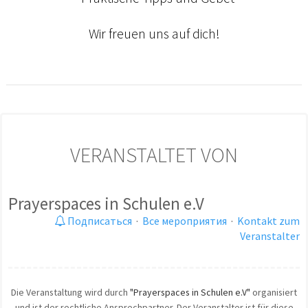
Wir freuen uns auf dich!
VERANSTALTET VON
Prayerspaces in Schulen e.V
Подписаться
·
Все мероприятия
·
Kontakt zum
Veranstalter
Die Veranstaltung wird durch
"Prayerspaces in Schulen e.V"
organisiert
und ist der rechtliche Ansprechpartner. Der Veranstalter ist für diese