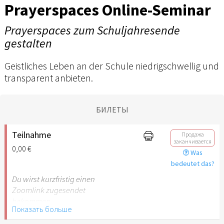
Prayerspaces Online-Seminar
Prayerspaces zum Schuljahresende
gestalten
Geistliches Leben an der Schule niedrigschwellig und
transparent anbieten.
БИЛЕТЫ
Teilnahme
Продажа
заканчивается
0,00 €
Was
bedeutet das?
Du wirst kurzfristig einen
Zoomlink zugesendet
bekommen.
Показать больше