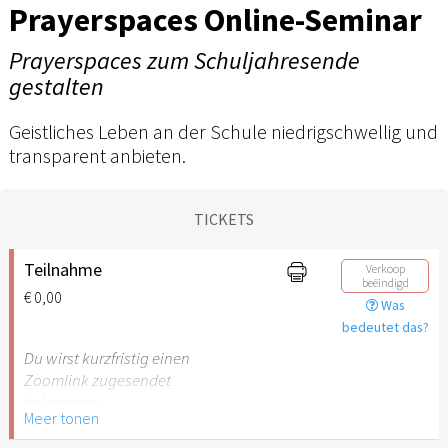
Prayerspaces Online-Seminar
Prayerspaces zum Schuljahresende
gestalten
Geistliches Leben an der Schule niedrigschwellig und
transparent anbieten.
TICKETS
Teilnahme
Verkoop
beëindigd
€ 0,00
Was
bedeutet das?
Du wirst kurzfristig einen
Zoomlink zugesendet
bekommen.
Meer tonen