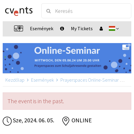
Események
My Tickets
Kezdőlap
Események
Prayerspaces Online-Seminar
Pray
The event is in the past.
Sze, 2024. 06. 05.
ONLINE