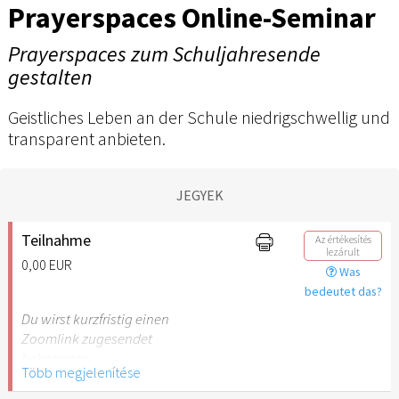
Prayerspaces Online-Seminar
Prayerspaces zum Schuljahresende
gestalten
Geistliches Leben an der Schule niedrigschwellig und
transparent anbieten.
JEGYEK
Teilnahme
Az értékesítés
lezárult
0,00 EUR
Was
bedeutet das?
Du wirst kurzfristig einen
Zoomlink zugesendet
bekommen.
Több megjelenítése