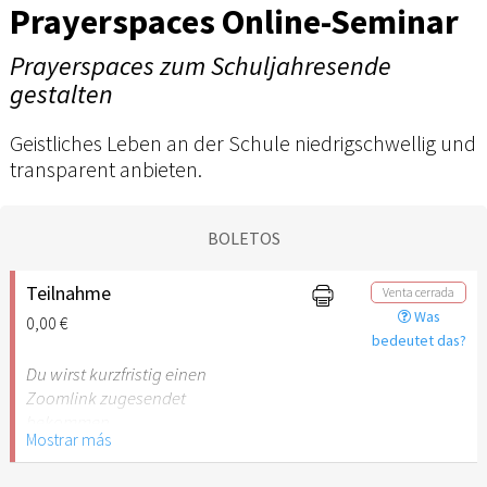
Prayerspaces Online-Seminar
Prayerspaces zum Schuljahresende
gestalten
Geistliches Leben an der Schule niedrigschwellig und
transparent anbieten.
BOLETOS
Teilnahme
Venta cerrada
Was
0,00 €
bedeutet das?
Du wirst kurzfristig einen
Zoomlink zugesendet
bekommen.
Mostrar más