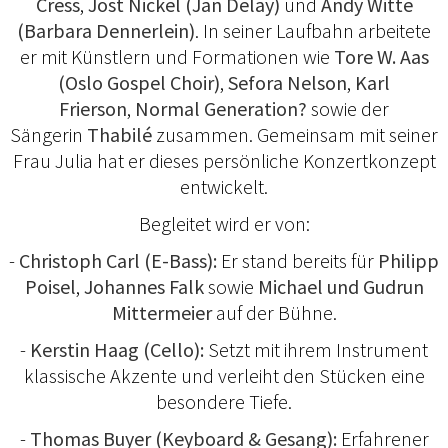
Cress
,
Jost Nickel (Jan Delay)
und
Andy Witte
(Barbara Dennerlein)
. In seiner Laufbahn arbeitete
er mit Künstlern und Formationen wie
Tore W. Aas
(Oslo Gospel Choir)
,
Sefora Nelson
,
Karl
Frierson
,
Normal Generation?
sowie der
Sängerin
Thabilé
zusammen. Gemeinsam mit seiner
Frau Julia hat er dieses persönliche Konzertkonzept
entwickelt.
Begleitet wird er von:
-
Christoph Carl (E-Bass):
Er stand bereits für
Philipp
Poisel
,
Johannes Falk
sowie
Michael und Gudrun
Mittermeier
auf der Bühne.
-
Kerstin Haag (Cello):
Setzt mit ihrem Instrument
klassische Akzente und verleiht den Stücken eine
besondere Tiefe.
-
Thomas Buyer (Keyboard & Gesang):
Erfahrener