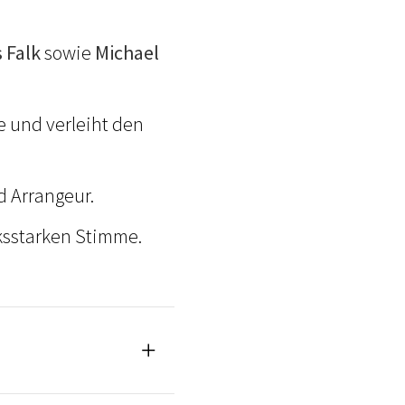
 Falk
sowie
Michael
e und verleiht den
d Arrangeur.
ksstarken Stimme.