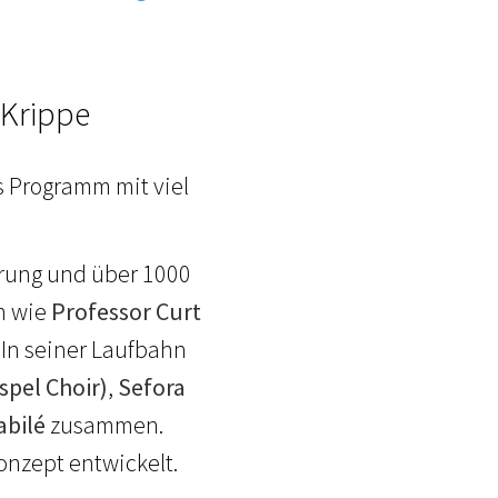
 Krippe
s Programm mit viel
hrung und über 1000
n wie
Professor Curt
. In seiner Laufbahn
spel Choir)
,
Sefora
abilé
zusammen.
onzept entwickelt.