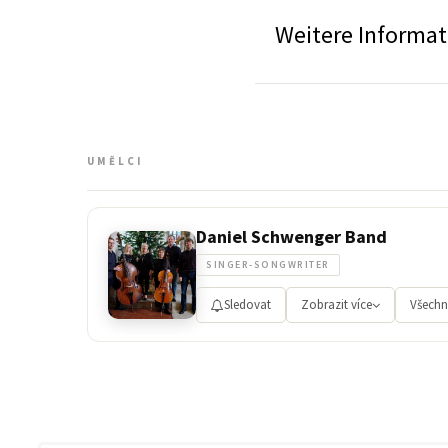
Weitere Informa
UMĚLCI
Daniel Schwenger Band
SINGER-SONGWRITER
Sledovat
Zobrazit více
Všechn