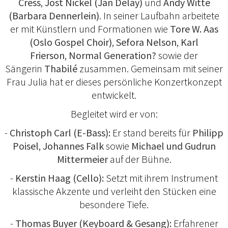
Cress
,
Jost Nickel (Jan Delay)
und
Andy Witte
(Barbara Dennerlein)
. In seiner Laufbahn arbeitete
er mit Künstlern und Formationen wie
Tore W. Aas
(Oslo Gospel Choir)
,
Sefora Nelson
,
Karl
Frierson
,
Normal Generation?
sowie der
Sängerin
Thabilé
zusammen. Gemeinsam mit seiner
Frau Julia hat er dieses persönliche Konzertkonzept
entwickelt.
Begleitet wird er von:
-
Christoph Carl (E-Bass):
Er stand bereits für
Philipp
Poisel
,
Johannes Falk
sowie
Michael und Gudrun
Mittermeier
auf der Bühne.
-
Kerstin Haag (Cello):
Setzt mit ihrem Instrument
klassische Akzente und verleiht den Stücken eine
besondere Tiefe.
-
Thomas Buyer (Keyboard & Gesang):
Erfahrener