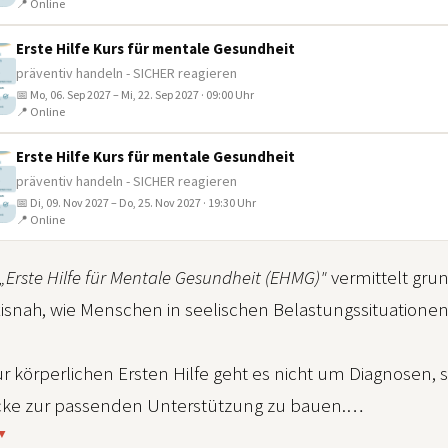
📍 Online
Erste Hilfe Kurs für mentale Gesundheit
präventiv handeln - SICHER reagieren
📅 Mo, 06. Sep 2027 – Mi, 22. Sep 2027 · 09:00 Uhr
📍 Online
Erste Hilfe Kurs für mentale Gesundheit
präventiv handeln - SICHER reagieren
📅 Di, 09. Nov 2027 – Do, 25. Nov 2027 · 19:30 Uhr
📍 Online
„Erste Hilfe für Mentale Gesundheit (EHMG)"
vermittelt gr
axisnah, wie Menschen in seelischen Belastungssituation
ur körperlichen Ersten Hilfe geht es nicht um Diagnose
cke zur passenden Unterstützung zu bauen.
 ▼