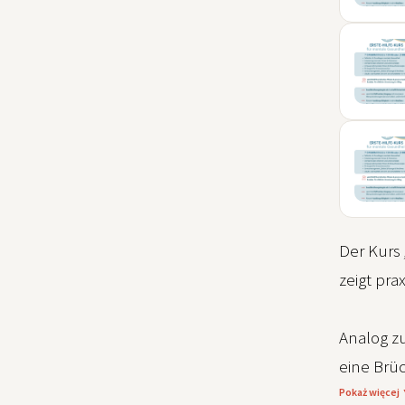
04
SEP
06
SEP
09
NOV
Der Kurs
zeigt pr
Analog z
eine Brü
Pokaż więcej