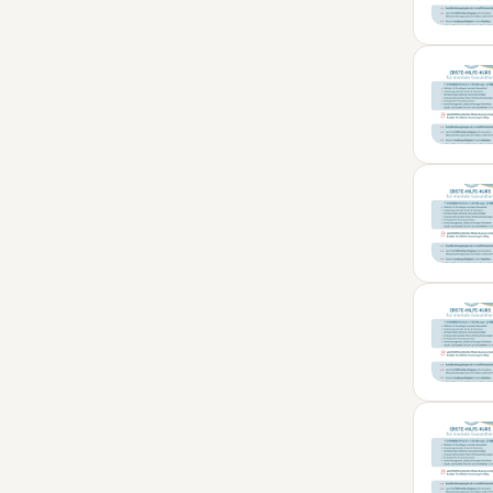
01
MÄR
10
APR
20
MAI
21
JUN