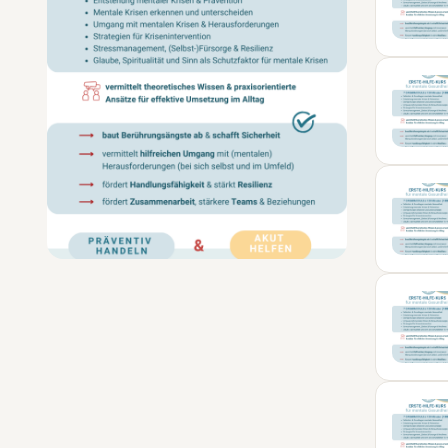
05
SEP
24
NOV
23
JAN
09
FEB