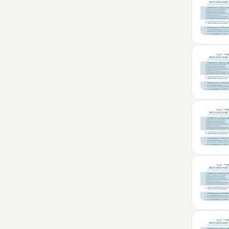
01
MÄR
10
APR
20
MAI
21
JUN