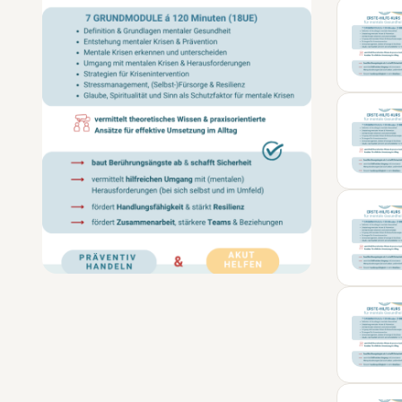
SEP
05
SEP
24
NOV
23
JAN
09
FEB