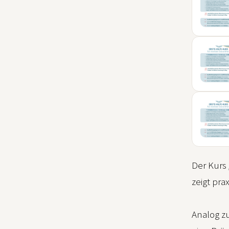
04
SEP
06
SEP
09
NOV
Der Kurs
zeigt pr
Analog z