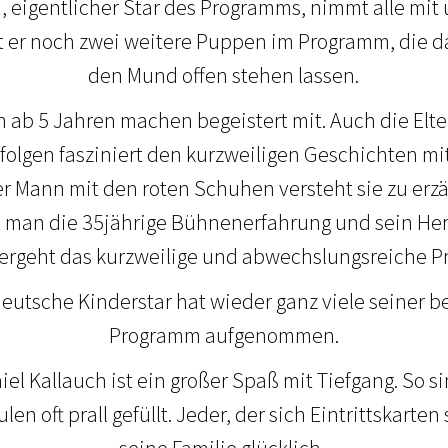
, eigentlicher Star des Programms, nimmt alle mit
at er noch zwei weitere Puppen im Programm, die 
den Mund offen stehen lassen.
n ab 5 Jahren machen begeistert mit. Auch die Elte
e folgen fasziniert den kurzweiligen Geschichten 
er Mann mit den roten Schuhen versteht sie zu erz
 man die 35jährige Bühnenerfahrung und sein Herz 
vergeht das kurzweilige und abwechslungsreiche 
deutsche Kinderstar hat wieder ganz viele seiner b
Programm aufgenommen.
niel Kallauch ist ein großer Spaß mit Tiefgang. So s
en oft prall gefüllt. Jeder, der sich Eintrittskarte