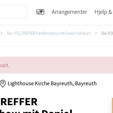
Arrangementer
Hjelp &
Die VOLLTREFFER Familienshow mit Daniel Kallauch
Die VOL
past.
Lighthouse Kirche Bayreuth, Bayreuth
TREFFER