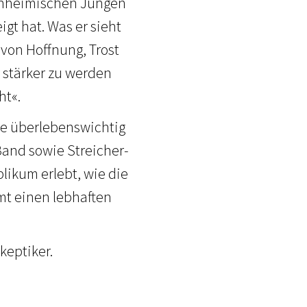
einheimischen Jungen
gt hat. Was er sieht
t von Hoffnung, Trost
r stärker zu werden
ht«.
e überlebens­wichtig
Band sowie Streicher-
likum erlebt, wie die
mt einen lebhaften
keptiker.