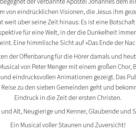
s begegnet der verbannte Apostel Johannes dem 
hm von eindrücklichen Visionen, die Jesus ihm gezei
t weit über seine Zeit hinaus: Es ist eine Botschaf
spektive für eine Welt, in der die Dunkelheit imme
eint. Eine himmlische Sicht auf »Das Ende der Nac
en der Offenbarung für die Hörer damals und heut
 Musical von Peter Menger mit einem großen Chor, 
nd eindrucksvollen Animationen gezeigt. Das Pub
die Reise zu den sieben Gemeinden geht und bekom
Eindruck in die Zeit der ersten Christen.
 und Alt, Neugierige und Kenner, Glaubende und S
Ein Musical voller Staunen und Zuversicht!