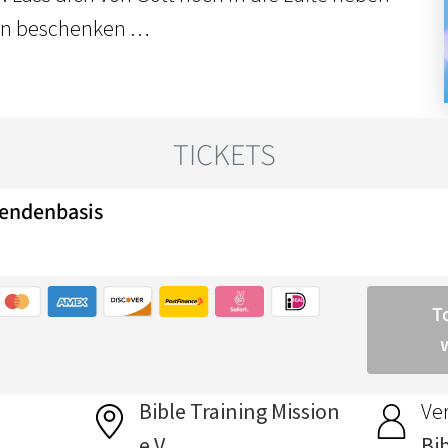
en beschenken …
Bible Training Mission
Ver
e.V.
Bi