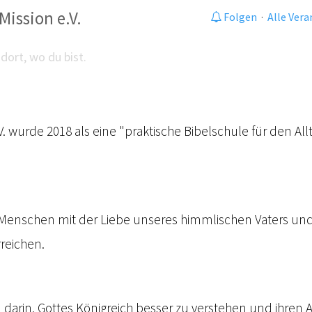
Mission e.V.
Folgen
·
Alle Ver
dort, wo du bist.
.V. wurde 2018 als eine "praktische Bibelschule für den A
ie Menschen mit der Liebe unseres himmlischen Vaters u
rreichen.
 darin, Gottes Königreich besser zu verstehen und ihren 