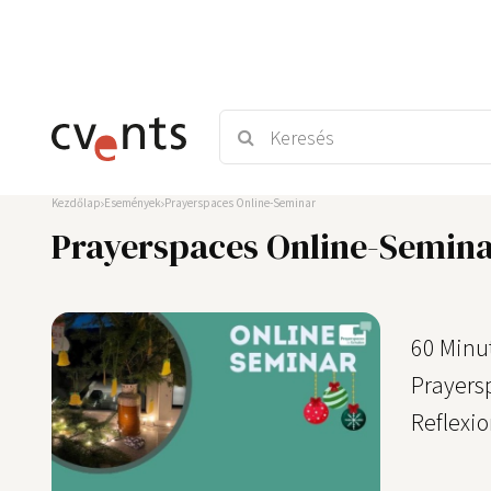
Kezdőlap
Események
Prayerspaces Online-Seminar
Prayerspaces Online-Semin
60 Minu
Prayers
Reflexi