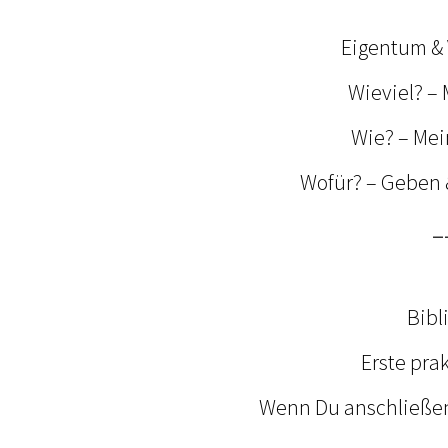
Eigentum & 
Wieviel? –
Wie? – Mei
Wofür? – Geben &
_
Bibl
Erste pra
Wenn Du anschließend