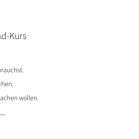
nd-Kurs
brauchst.
chen.
machen wollen.
__