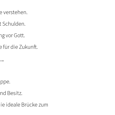
e verstehen.
t Schulden.
g vor Gott.
 für die Zukunft.
__
uppe.
nd Besitz.
die ideale Brücke zum