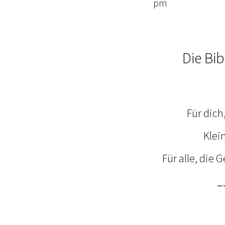
pm
Die Bi
Für dich
Klei
Für alle, die
_