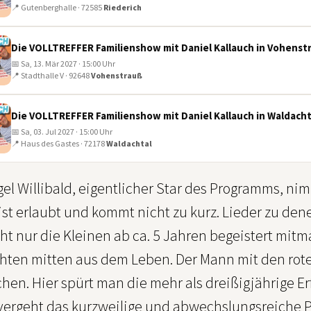
📍 Gutenberghalle · 72585
Riederich
Die VOLLTREFFER Familienshow mit Daniel Kallauch in Vohenst
📅 Sa, 13. Mär 2027 · 15:00 Uhr
📍 Stadthalle V · 92648
Vohenstrauß
Die VOLLTREFFER Familienshow mit Daniel Kallauch in Waldacht
📅 Sa, 03. Jul 2027 · 15:00 Uhr
📍 Haus des Gastes · 72178
Waldachtal
l Willibald, eigentlicher Star des Programms, nim
st erlaubt und kommt nicht zu kurz. Lieder zu den
ht nur die Kleinen ab ca. 5 Jahren begeistert mitm
hten mitten aus dem Leben. Der Mann mit den roten
en. Hier spürt man die mehr als dreißigjährige Erf
 vergeht das kurzweilige und abwechslungsreiche