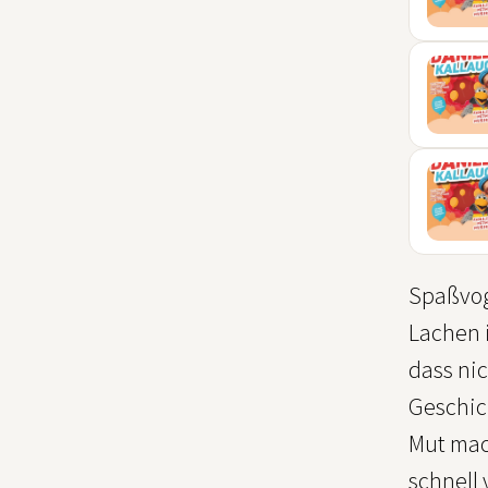
27
FEB
13
MÄR
03
JUL
Spaßvoge
Lachen i
dass nic
Geschic
Mut mach
schnell