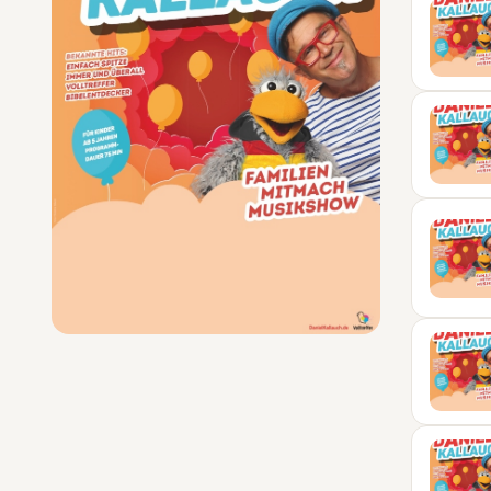
15
OKT
16
OKT
17
OKT
13
FEB