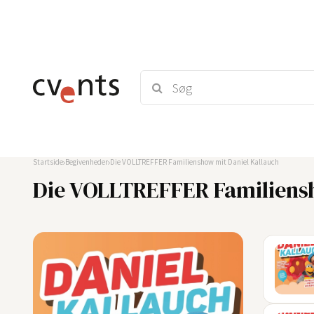
Startside
Begivenheder
Die VOLLTREFFER Familienshow mit Daniel Kallauch
Die VOLLTREFFER Familiensh
22
AUG