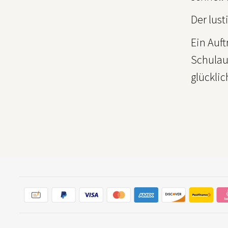
Der lus
Ein Auft
Schulaul
glücklic