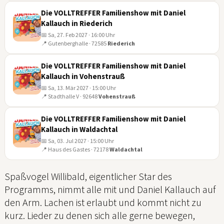
FEB
Die VOLLTREFFER Familienshow mit Daniel
Kallauch in Riederich
📅 Sa, 27. Feb 2027 · 16:00 Uhr
📍 Gutenberghalle · 72585
Riederich
27
FEB
Die VOLLTREFFER Familienshow mit Daniel
Kallauch in Vohenstrauß
📅 Sa, 13. Mär 2027 · 15:00 Uhr
📍 Stadthalle V · 92648
Vohenstrauß
13
MÄR
Die VOLLTREFFER Familienshow mit Daniel
Kallauch in Waldachtal
📅 Sa, 03. Jul 2027 · 15:00 Uhr
📍 Haus des Gastes · 72178
Waldachtal
03
JUL
Spaßvogel Willibald, eigentlicher Star des
Programms, nimmt alle mit und Daniel Kallauch auf
den Arm. Lachen ist erlaubt und kommt nicht zu
kurz. Lieder zu denen sich alle gerne bewegen,