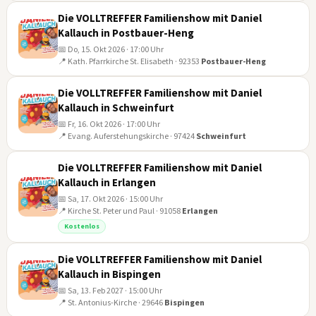
AUG
Die VOLLTREFFER Familienshow mit Daniel
Kallauch in Postbauer-Heng
📅 Do, 15. Okt 2026 · 17:00 Uhr
📍 Kath. Pfarrkirche St. Elisabeth · 92353
Postbauer-Heng
15
OKT
Die VOLLTREFFER Familienshow mit Daniel
Kallauch in Schweinfurt
📅 Fr, 16. Okt 2026 · 17:00 Uhr
📍 Evang. Auferstehungskirche · 97424
Schweinfurt
16
OKT
Die VOLLTREFFER Familienshow mit Daniel
Kallauch in Erlangen
📅 Sa, 17. Okt 2026 · 15:00 Uhr
📍 Kirche St. Peter und Paul · 91058
Erlangen
17
Kostenlos
OKT
Die VOLLTREFFER Familienshow mit Daniel
Kallauch in Bispingen
📅 Sa, 13. Feb 2027 · 15:00 Uhr
📍 St. Antonius-Kirche · 29646
Bispingen
13