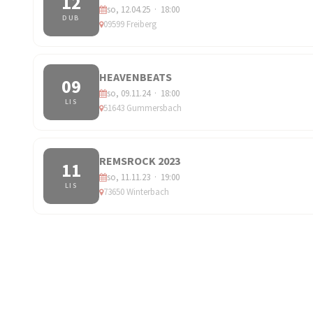
12
so, 12.04.25 · 18:00
DUB
09599 Freiberg
HEAVENBEATS
09
so, 09.11.24 · 18:00
LIS
51643 Gummersbach
REMSROCK 2023
11
so, 11.11.23 · 19:00
LIS
73650 Winterbach