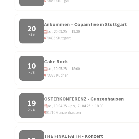
70469 Stuttgart
Ankommen – Copain live in Stuttgart
20
so, 20.09.25 · 19:30
ZÁŘ
70435 Stuttgart
Cake Rock
10
so, 10.05.25 · 18:00
KVĚ
73329 Kuchen
OSTERKONFERENZ - Gunzenhausen
19
so, 19.04.25 – po, 21.04.25 · 18:30
DUB
91710 Gunzenhausen
THE FINAL FAITH - Konzert