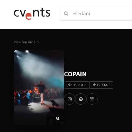
Všichni umělci
COPAIN
HIP-HOP
10 AKCÍ