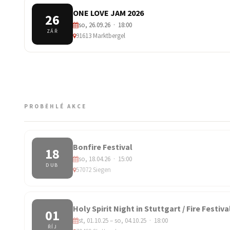
ONE LOVE JAM 2026
26
so, 26.09.26 · 18:00
ZÁŘ
91613 Marktbergel
PROBĚHLÉ AKCE
Bonfire Festival
18
so, 18.04.26 · 15:00
DUB
57072 Siegen
Holy Spirit Night in Stuttgart / Fire Festiva
01
st, 01.10.25 – so, 04.10.25 · 18:00
ŘÍJ