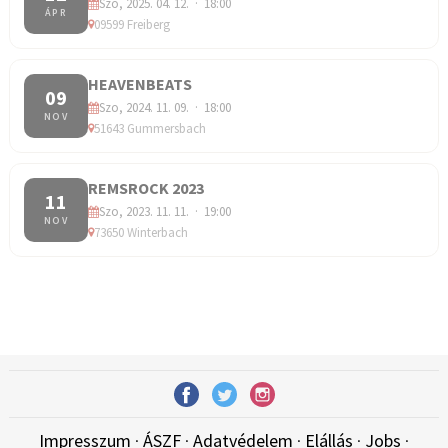
Szo, 2025. 04. 12. · 18:00
ÁPR
09599 Freiberg
HEAVENBEATS
09
Szo, 2024. 11. 09. · 18:00
NOV
51643 Gummersbach
REMSROCK 2023
11
Szo, 2023. 11. 11. · 19:00
NOV
73650 Winterbach
Impresszum
·
ÁSZF
·
Adatvédelem
·
Elállás
·
Jobs
·