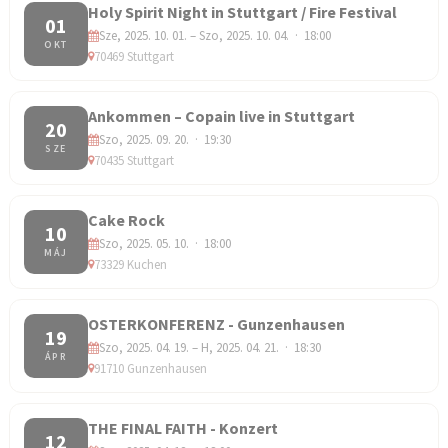
Holy Spirit Night in Stuttgart / Fire Festival
01
Sze, 2025. 10. 01. – Szo, 2025. 10. 04. · 18:00
OKT
70469 Stuttgart
Ankommen – Copain live in Stuttgart
20
Szo, 2025. 09. 20. · 19:30
SZE
70435 Stuttgart
Cake Rock
10
Szo, 2025. 05. 10. · 18:00
MÁJ
73329 Kuchen
OSTERKONFERENZ - Gunzenhausen
19
Szo, 2025. 04. 19. – H, 2025. 04. 21. · 18:30
ÁPR
91710 Gunzenhausen
THE FINAL FAITH - Konzert
12