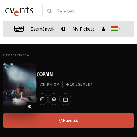
Események
My Tickets
Összes előadó
COPAIN
HIP-HOP
10 ESEMÉNY
Követés