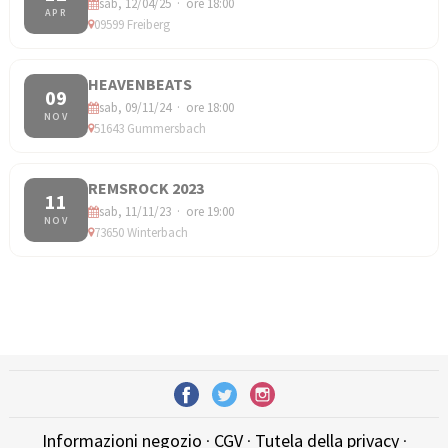
sab, 12/04/25 · ore 18:00
APR
09599 Freiberg
HEAVENBEATS
09
sab, 09/11/24 · ore 18:00
NOV
51643 Gummersbach
REMSROCK 2023
11
sab, 11/11/23 · ore 19:00
NOV
73650 Winterbach
Informazioni negozio
·
CGV
·
Tutela della privacy
·