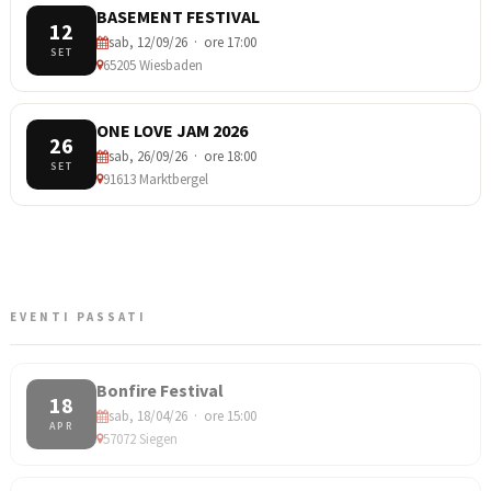
BASEMENT FESTIVAL
12
sab, 12/09/26 · ore 17:00
SET
65205 Wiesbaden
ONE LOVE JAM 2026
26
sab, 26/09/26 · ore 18:00
SET
91613 Marktbergel
EVENTI PASSATI
Bonfire Festival
18
sab, 18/04/26 · ore 15:00
APR
57072 Siegen