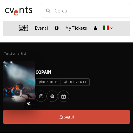
Eventi
My Tickets
Tutti gli artisti
COPAIN
HIP-HOP
10 EVENTI
Segui