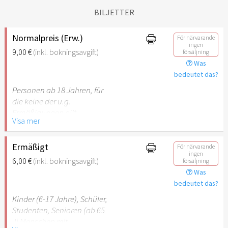
BILJETTER
Normalpreis (Erw.)
För närvarande
ingen
9,00 €
(inkl. bokningsavgift)
försäljning
Was
bedeutet das?
Personen ab 18 Jahren, für
die keine der u.g.
Ermäßigungen gilt.
Visa mer
Ermäßigt
För närvarande
ingen
6,00 €
(inkl. bokningsavgift)
försäljning
Was
bedeutet das?
Kinder (6-17 Jahre), Schüler,
Studenten, Senioren (ab 65
J) Menschen mit