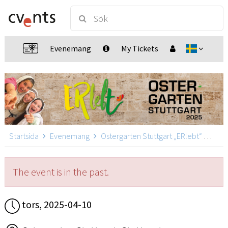
Evenemang
My Tickets
Startsida
Evenemang
Ostergarten Stuttgart „ERlebt“
Oste
The event is in the past.
tors, 2025-04-10