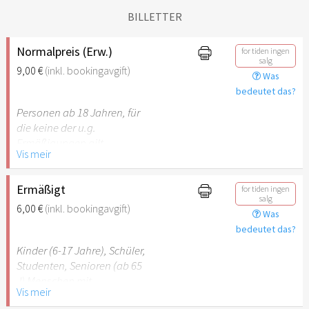
BILLETTER
Normalpreis (Erw.)
for tiden ingen
salg
9,00 €
(inkl. bookingavgift)
Was
bedeutet das?
Personen ab 18 Jahren, für
die keine der u.g.
Ermäßigungen gilt.
Vis meir
Ermäßigt
for tiden ingen
salg
6,00 €
(inkl. bookingavgift)
Was
bedeutet das?
Kinder (6-17 Jahre), Schüler,
Studenten, Senioren (ab 65
J) Menschen mit
Vis meir
Behinderung (ab 50%),