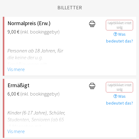
BILLETTER
Normalpreis (Erw.)
I øjeblikket intet
salg
9,00 €
(inkl. bookinggebyr)
Was
bedeutet das?
Personen ab 18 Jahren, für
die keine der u.g.
Ermäßigungen gilt.
Vis mere
Ermäßigt
I øjeblikket intet
salg
6,00 €
(inkl. bookinggebyr)
Was
bedeutet das?
Kinder (6-17 Jahre), Schüler,
Studenten, Senioren (ab 65
J) Menschen mit
Vis mere
Behinderung (ab 50%),