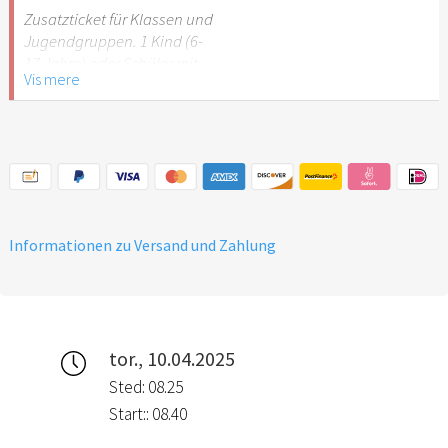
Stuttgart nicht
Zusatzticket für Klassen und
empfehlenswert.
Jugendgruppen. 1 Kind (6-
17 Jahre) oder Schüler mit
Vis mere
Schülerausweis.
Hinweis: Für Kinder unter 6
Jahren ist der Ostergarten
Stuttgart nicht
empfehlenswert.
Informationen zu Versand und Zahlung
tor., 10.04.2025
Sted: 08.25
Start:: 08.40