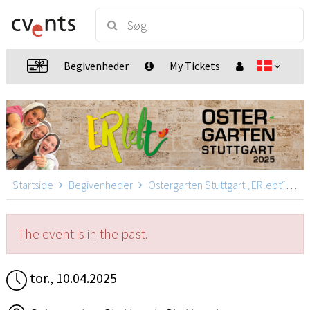
Begivenheder
My Tickets
Startside
Begivenheder
Ostergarten Stuttgart „ERlebt“
Os
The event is in the past.
tor., 10.04.2025