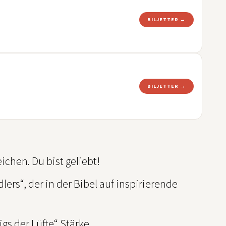
BILJETTER →
BILJETTER →
ichen. Du bist geliebt!
ers“, der in der Bibel auf inspirierende
gs der Lüfte“ Stärke