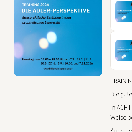
10
OKT
07
NOV
TRAININ
Die gute
In ACHT 
Weise b
Auch he