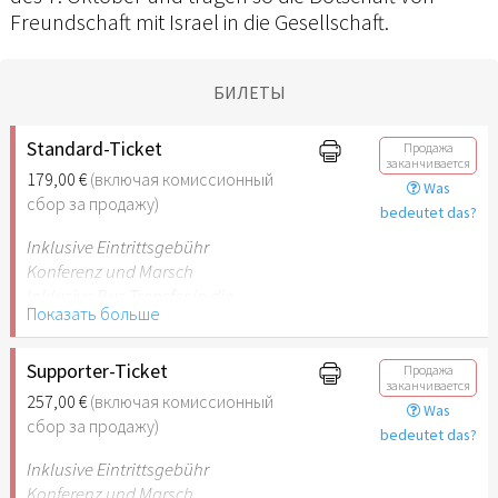
Freundschaft mit Israel in die Gesellschaft.
БИЛЕТЫ
Standard-Ticket
Продажа
заканчивается
179,00 €
(включая комиссионный
Was
сбор за продажу)
bedeutet das?
Inklusive Eintrittsgebühr
Konferenz und Marsch
Inklusive Bus Transfer in die
Показать больше
Städte und zurück
Supporter-Ticket
Продажа
заканчивается
257,00 €
(включая комиссионный
Was
сбор за продажу)
bedeutet das?
Inklusive Eintrittsgebühr
Konferenz und Marsch