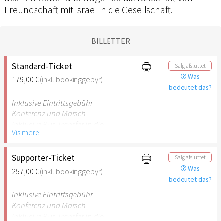
Freundschaft mit Israel in die Gesellschaft.
BILLETTER
Standard-Ticket
Salg afsluttet
Was
179,00 €
(inkl. bookinggebyr)
bedeutet das?
Inklusive Eintrittsgebühr
Konferenz und Marsch
Inklusive Bus Transfer in die
Vis mere
Städte und zurück
Supporter-Ticket
Salg afsluttet
Was
257,00 €
(inkl. bookinggebyr)
bedeutet das?
Inklusive Eintrittsgebühr
Konferenz und Marsch
Inklusive Bus Transfer in die