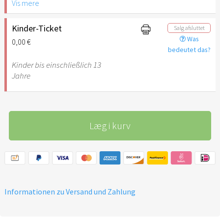
Vis mere
Städte und zurück
78 Jahre Israel – 78€
zusätzliche Unterstützung
Kinder-Ticket
Salg afsluttet
zur Durchführung des March
Was
0,00 €
of the Nations in
bedeutet das?
Freundschaft mit Israels
Kinder bis einschließlich 13
Jahre
Læg i kurv
Informationen zu Versand und Zahlung