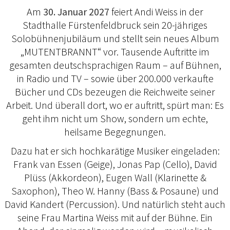
Am
30. Januar 2027
feiert Andi Weiss in der
Stadthalle Fürstenfeldbruck sein 20-jähriges
Solobühnenjubiläum und stellt sein neues Album
„MUTENTBRANNT“ vor. Tausende Auftritte im
gesamten deutschsprachigen Raum – auf Bühnen,
in Radio und TV – sowie über 200.000 verkaufte
Bücher und CDs bezeugen die Reichweite seiner
Arbeit. Und überall dort, wo er auftritt, spürt man: Es
geht ihm nicht um Show, sondern um echte,
heilsame Begegnungen.
Dazu hat er sich hochkarätige Musiker eingeladen:
Frank van Essen (Geige), Jonas Pap (Cello), David
Plüss (Akkordeon), Eugen Wall (Klarinette &
Saxophon), Theo W. Hanny (Bass & Posaune) und
David Kandert (Percussion). Und natürlich steht auch
seine Frau Martina Weiss mit auf der Bühne. Ein