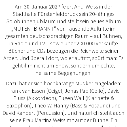
Am
30. Januar 2027
feiert Andi Weiss in der
Stadthalle Fürstenfeldbruck sein 20-jähriges
Solobühnenjubiläum und stellt sein neues Album
„MUTENTBRANNT“ vor. Tausende Auftritte im
gesamten deutschsprachigen Raum – auf Bühnen,
in Radio und TV – sowie über 200.000 verkaufte
Bücher und CDs bezeugen die Reichweite seiner
Arbeit. Und überall dort, wo er auftritt, spürt man: Es
geht ihm nicht um Show, sondern um echte,
heilsame Begegnungen.
Dazu hat er sich hochkarätige Musiker eingeladen:
Frank van Essen (Geige), Jonas Pap (Cello), David
Plüss (Akkordeon), Eugen Wall (Klarinette &
Saxophon), Theo W. Hanny (Bass & Posaune) und
David Kandert (Percussion). Und natürlich steht auch
seine Frau Martina Weiss mit auf der Bühne. Ein